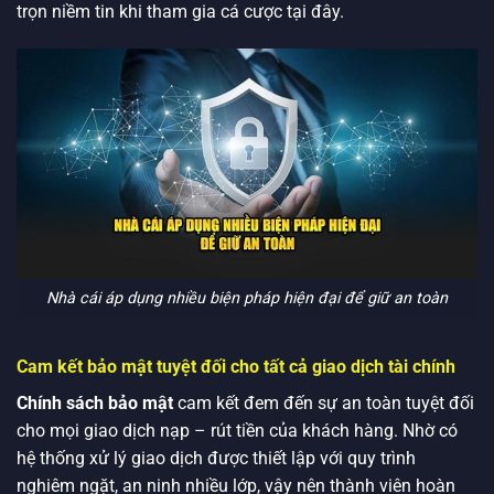
trọn niềm tin khi tham gia cá cược tại đây.
Nhà cái áp dụng nhiều biện pháp hiện đại để giữ an toàn
Cam kết bảo mật tuyệt đối cho tất cả giao dịch tài chính
Chính sách bảo mật
cam kết đem đến sự an toàn tuyệt đối
cho mọi giao dịch nạp – rút tiền của khách hàng. Nhờ có
hệ thống xử lý giao dịch được thiết lập với quy trình
nghiêm ngặt, an ninh nhiều lớp, vậy nên thành viên hoàn