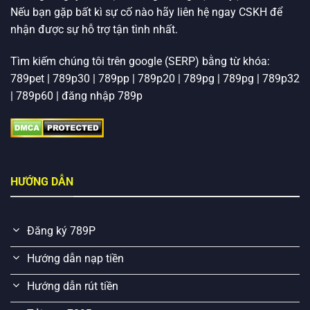
Nếu bạn gặp bất kì sự cố nào hãy liên hệ ngay CSKH để
nhận được sự hỗ trợ tận tình nhất.
Tìm kiếm chúng tôi trên google (SERP) bằng từ khóa:
789pet | 789p30 | 789pp | 789p20 | 789pg | 789pg | 789p32
| 789p60 | đăng nhập 789p
HƯỚNG DẪN
Đăng ký 789P
Hướng dẫn nạp tiền
Hướng dẫn rút tiền