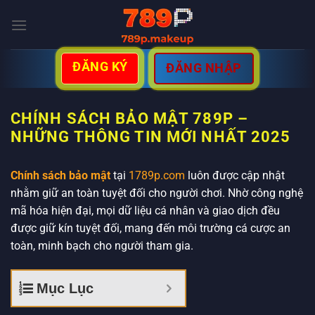
Bỏ
qua
nội
dung
ĐĂNG KÝ
ĐĂNG NHẬP
CHÍNH SÁCH BẢO MẬT 789P –
NHỮNG THÔNG TIN MỚI NHẤT 2025
Chính sách bảo mật
tại
1789p.com
luôn được cập nhật
nhằm giữ an toàn tuyệt đối cho người chơi. Nhờ công nghệ
mã hóa hiện đại, mọi dữ liệu cá nhân và giao dịch đều
được giữ kín tuyệt đối, mang đến môi trường cá cược an
toàn, minh bạch cho người tham gia.
Mục Lục