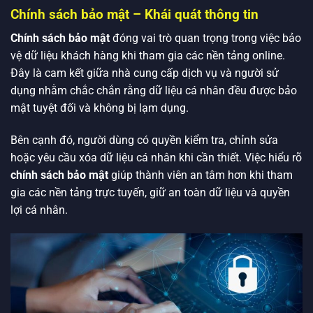
Chính sách bảo mật – Khái quát thông tin
Chính sách bảo mật
đóng vai trò quan trọng trong việc bảo
vệ dữ liệu khách hàng khi tham gia các nền tảng online.
Đây là cam kết giữa nhà cung cấp dịch vụ và người sử
dụng nhằm chắc chắn rằng dữ liệu cá nhân đều được bảo
mật tuyệt đối và không bị lạm dụng.
Bên cạnh đó, người dùng có quyền kiểm tra, chỉnh sửa
hoặc yêu cầu xóa dữ liệu cá nhân khi cần thiết. Việc hiểu rõ
chính sách bảo mật
giúp thành viên an tâm hơn khi tham
gia các nền tảng trực tuyến, giữ an toàn dữ liệu và quyền
lợi cá nhân.