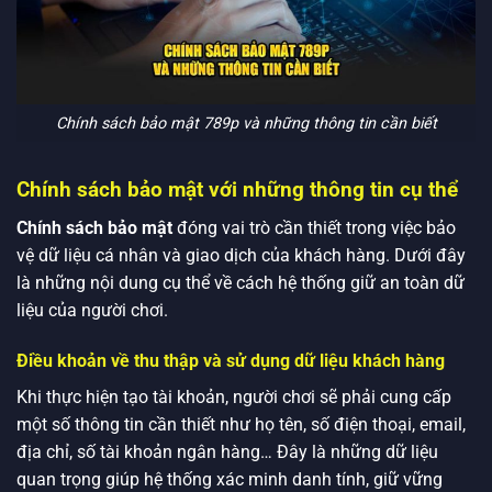
Chính sách bảo mật 789p và những thông tin cần biết
Chính sách bảo mật với những thông tin cụ thể
Chính sách bảo mật
đóng vai trò cần thiết trong việc bảo
vệ dữ liệu cá nhân và giao dịch của khách hàng. Dưới đây
là những nội dung cụ thể về cách hệ thống giữ an toàn dữ
liệu của người chơi.
Điều khoản về thu thập và sử dụng dữ liệu khách hàng
Khi thực hiện tạo tài khoản, người chơi sẽ phải cung cấp
một số thông tin cần thiết như họ tên, số điện thoại, email,
địa chỉ, số tài khoản ngân hàng… Đây là những dữ liệu
quan trọng giúp hệ thống xác minh danh tính, giữ vững