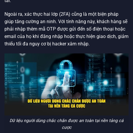
tải.
Ngoài ra, xác thực hai lớp (2FA) cũng là một biện pháp
giúp tăng cường an ninh. Với tính năng này, khách hàng sẽ
phải nhập thêm mã OTP được gửi đến số điện thoại hoặc
email của họ khi đăng nhập hoặc thực hiện giao dịch, giảm
thiểu tối đa nguy cơ bị hacker xâm nhập.
Dữ liệu người dùng chắc chắn được an toàn tại nền tảng cá
cược