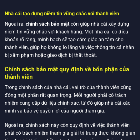
Nhà cái tạo dựng niềm tin vững chắc với thành viên
Ngoài ra,
chính sách bảo mật
còn giúp nhà cái xây dựng
niềm tin vững chắc với khách hàng. Một nhà cái có điều
khoản rõ ràng, minh bạch sẽ tạo cảm giác an tâm cho
thành viên, giúp họ không lo lắng về việc thông tin cá nhân
bị xâm phạm hoặc giao dịch bị thất thoát.
Chính sách bảo mật quy định về bổn phận của
thành viên
Trong chính sách của nhà cái, vai trò của thành viên cũng
đóng một phần rất quan trọng. Mỗi người phải có trách
nhiệm cung cấp dữ liệu chính xác, từ đó giúp nhà cái xác
minh và bảo vệ quyền lợi của người tham gia.
Ngoài ra, chính sách này còn quy định về việc thành viên
phải có trách nhiệm tham gia giải trí trung thực, không gian